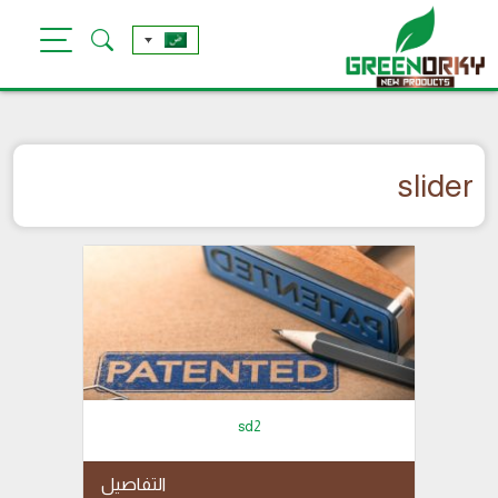
Ski
t
conten
slider
sd2
التفاصيل